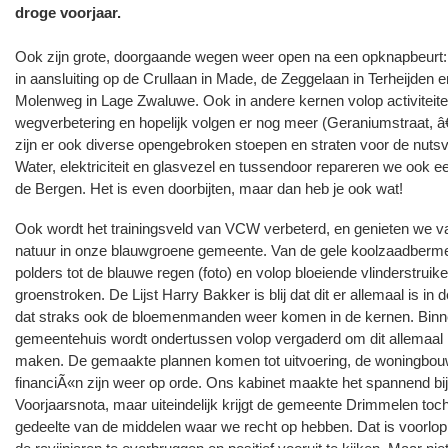
droge voorjaar.
Ook zijn grote, doorgaande wegen weer open na een opknapbeurt:
in aansluiting op de Crullaan in Made, de Zeggelaan in Terheijden 
Molenweg in Lage Zwaluwe. Ook in andere kernen volop activiteit
wegverbetering en hopelijk volgen er nog meer (Geraniumstraat, â
zijn er ook diverse opengebroken stoepen en straten voor de nuts
Water, elektriciteit en glasvezel en tussendoor repareren we ook een
de Bergen. Het is even doorbijten, maar dan heb je ook wat!
Ook wordt het trainingsveld van VCW verbeterd, en genieten we v
natuur in onze blauwgroene gemeente. Van de gele koolzaadbermen
polders tot de blauwe regen (foto) en volop bloeiende vlinderstruike
groenstroken. De Lijst Harry Bakker is blij dat dit er allemaal is i
dat straks ook de bloemenmanden weer komen in de kernen. Binne
gemeentehuis wordt ondertussen volop vergaderd om dit allemaal 
maken. De gemaakte plannen komen tot uitvoering, de woningbou
financiÃ«n zijn weer op orde. Ons kabinet maakte het spannend bi
Voorjaarsnota, maar uiteindelijk krijgt de gemeente Drimmelen toc
gedeelte van de middelen waar we recht op hebben. Dat is voorlo